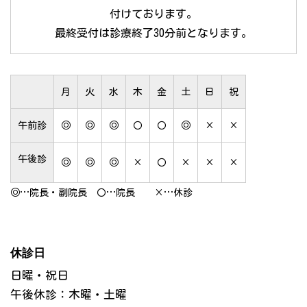
付けております。
最終受付は診療終了30分前となります。
月
火
水
木
金
土
日
祝
午前診
◎
◎
◎
〇
〇
◎
×
×
午後診
◎
◎
◎
×
〇
×
×
×
◎…院長・副院長 〇…院長 ×…休診
休診日
日曜・祝日
午後休診：木曜・土曜