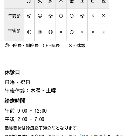
月
火
水
木
金
土
日
祝
午前診
◎
◎
◎
〇
〇
◎
×
×
午後診
◎
◎
◎
×
〇
×
×
×
◎…院長・副院長 〇…院長 ×…休診
休診日
日曜・祝日
午後休診：木曜・土曜
診療時間
午前 9:00 - 12:00
午後 2:00 - 7:00
最終受付は診療終了30分前となります。