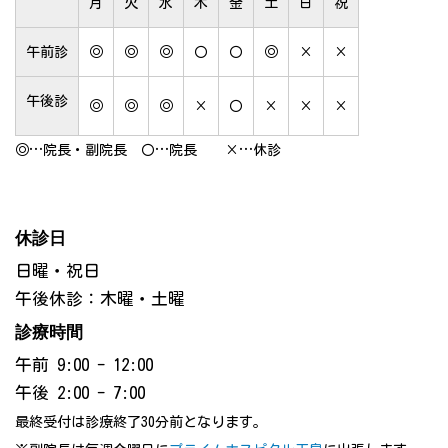
月
火
水
木
金
土
日
祝
午前診
◎
◎
◎
〇
〇
◎
×
×
午後診
◎
◎
◎
×
〇
×
×
×
◎…院長・副院長 〇…院長 ×…休診
休診日
日曜・祝日
午後休診：木曜・土曜
診療時間
午前 9:00 - 12:00
午後 2:00 - 7:00
最終受付は診療終了30分前となります。