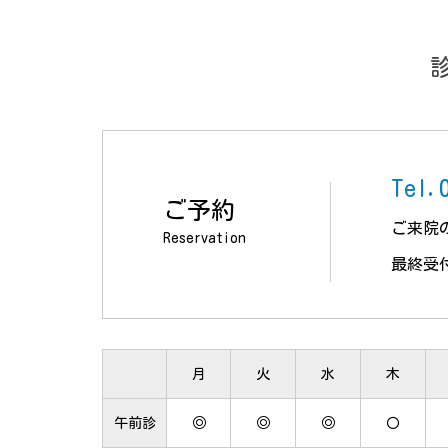
Tel.
ご予約
ご来院
Reservation
最終受
月
火
水
木
午前診
◎
◎
◎
〇