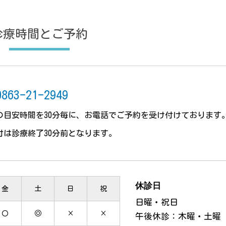
診療時間とご予約
0863-21-2949
の目安時間を30分毎に、
お電話でご予約を受け付けております
付は診療終了30分前となります。
休診日
金
土
日
祝
日曜・祝日
〇
◎
×
×
午後休診：木曜・土曜