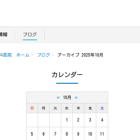
情報
ブログ
科医院 ホーム
ブログ
アーカイブ 2025年10月
カレンダー
«
»
10月
日
月
火
水
木
金
土
1
2
3
4
5
6
7
8
9
10
11