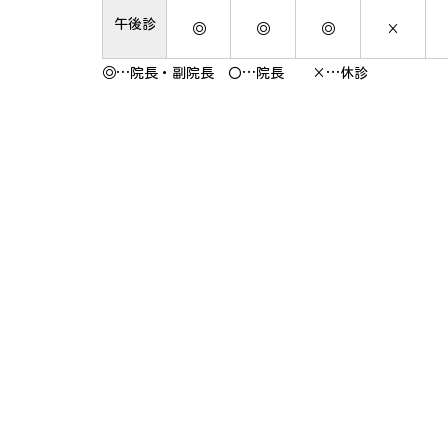
午後診
◎
◎
◎
×
◎…院長・副院長 〇…院長 ×…休診